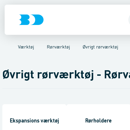
VVS
Akku- & elværktøj
Pressværktøj
El-teknik
Kloak
Rørskærere & sakse
Håndværktøj
Vandforsyning
Rørværktøj
Klima
Afgratere & kalibreri
Køl
Industri
Bits & toppe
Værk
Værktøj
Rørværktøj
Øvrigt rørværktøj
Øvrigt rørværktøj - Rørv
Ekspansions værktøj
Rørholdere