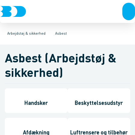
VVS
Trøjer & t-shirts
El-teknik
Kloak
Bukser
Vandforsyning
Overtøj & huer
Klima
Undertøj & sokker
Køl
Industri
Værktøj
Sko
Be
Arbejdstøj & sikkerhed
Asbest
Asbest (Arbejdstøj &
sikkerhed)
Handsker
Beskyttelsesudstyr
Afdækning
Luftrensere og tilbehør