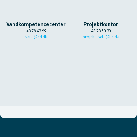
Vandkompetencecenter
Projektkontor
48 78 43 99
48 78 50 30
vand@bd.dk
projekt-salg@bd.dk