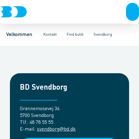
Produkter
Kundeservice
Ballerup
Birkerød
Fordele
Om Brødrene Dahl
Brøndby
Bæredygtighed
Esbjerg
Kompetencecentre
BD+
Fredericia
Frederikshavn
Vagttelef
Fre
Velkommen
Kontakt
Find butik
Svendborg
BD Svendborg
Grønnemosevej 36
5700 Svendborg
Tlf.
:
48 78 55 55
E-mail
:
svendborg@bd.dk