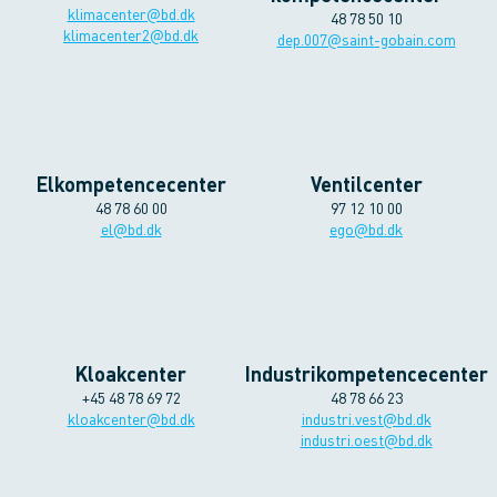
klimacenter@bd.dk
48 78 50 10
klimacenter2@bd.dk
dep.007@saint-gobain.com
Elkompetencecenter
Ventilcenter
48 78 60 00
97 12 10 00
el@bd.dk
ego@bd.dk
Kloakcenter
Industrikompetencecenter
+45 48 78 69 72
48 78 66 23
kloakcenter@bd.dk
industri.vest@bd.dk
industri.oest@bd.dk