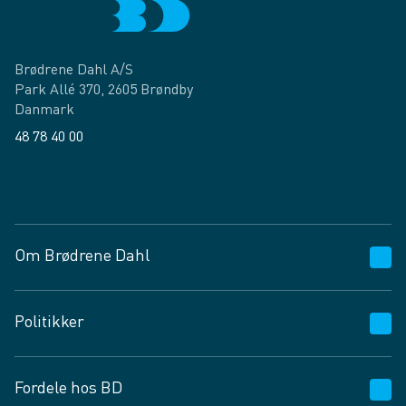
Brødrene Dahl A/S
Park Allé 370, 2605 Brøndby
Danmark
48 78 40 00
Facebook
LinkedIn
Om Brødrene Dahl
Kundeservice
Politikker
Vagttelefon 30 10 89 89
Spørgsmål og svar
Salgs- og leveringsbetingelser
Fordele hos BD
Job og karriere
Privatlivspolitik