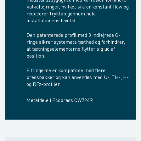
modstandsdygtighed mod korrosion forhindrer
kalkaflejringer, hvilket sikrer konstant flow og
reducerer tryktab gennem hele
installationens levetid.
Den patenterede profil med 3 indlejrede O-
ringe sikrer systemets tæthed og forhindrer,
at tætnings­elementerne flytter sig ud af
position.
Fittingerne er kompatible med flere
pressbakker og kan anvendes med U-, TH-, H-
og RFz-profiler.
Metaldele i Ecobrass CW724R.