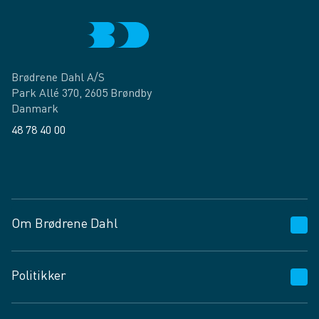
Brødrene Dahl A/S
Park Allé 370, 2605 Brøndby
Danmark
48 78 40 00
Facebook
LinkedIn
Om Brødrene Dahl
Kundeservice
Politikker
Vagttelefon 30 10 89 89
Spørgsmål og svar
Salgs- og leveringsbetingelser