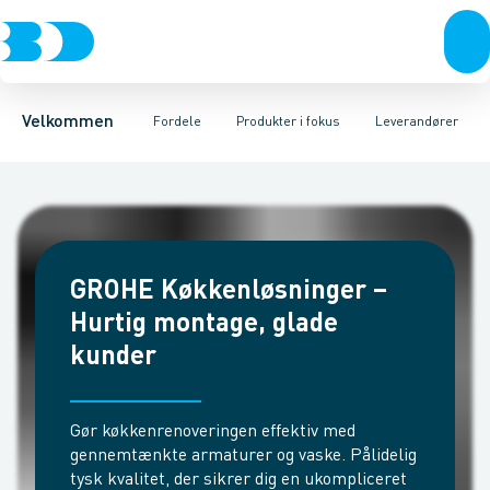
Produkter
Kampagner og messer
Produktdokumenter
Bosch Home Comfort
Badeværelse
Kontakt
Bæredygtighed
Egne varemærker
hansgrohe
24-7
BD app
Duravit
BD+
Levering
Håndfri hygiejne
Grundfos
BD.dk services
Geberit
Lygter
IMI
BD 
N
Velkommen
Fordele
Produkter i fokus
Leverandører
GROHE Køkkenløsninger –
Hurtig montage, glade
kunder
Gør køkkenrenoveringen effektiv med
gennemtænkte armaturer og vaske. Pålidelig
tysk kvalitet, der sikrer dig en ukompliceret