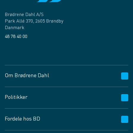
Brødrene Dahl A/S
Park Allé 370, 2605 Brøndby
Danmark
48 78 40 00
Facebook
LinkedIn
Om Brødrene Dahl
Kundeservice
Politikker
Vagttelefon 30 10 89 89
Spørgsmål og svar
Salgs- og leveringsbetingelser
Fordele hos BD
Job og karriere
Privatlivspolitik
Fødevarekontrolrapport
Cookies