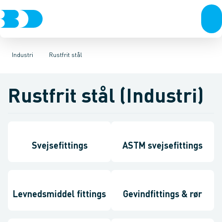
VVS
Ventiler
El-teknik
Rustfrit stål
Kloak
Vandforsyning
Sort stål
Galvaniseret stål
Klima
Køl
Industri
Plast
Værktøj
Industri 
Be
Industri
Rustfrit stål
Rustfrit stål (Industri)
Svejsefittings
ASTM svejsefittings
Levnedsmiddel fittings
Gevindfittings & rør