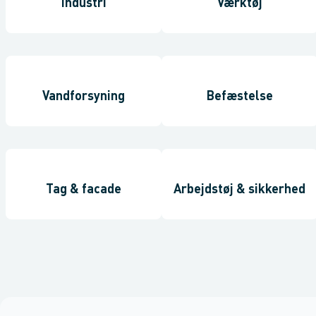
Industri
Værktøj
Vandforsyning
Befæstelse
Tag & facade
Arbejdstøj & sikkerhed