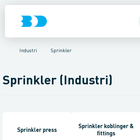
VVS
Ventiler
El-teknik
Rustfrit stål
Kloak
Vandforsyning
Sort stål
Galvaniseret stål
Klima
Køl
Industri
Plast
Værk
Indu
Industri
Sprinkler
Sprinkler (Industri)
Sprinkler koblinger &
Sprinkler press
fittings