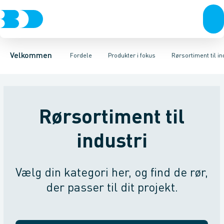
Produkter
Kampagner og messer
Leverandører
Kontakt
Produktdokumenter
Bæredygtighed
24-7
BD app
BD+
Egne varemærker
Levering
BD.dk services
Håndfri h
BD 
Velkommen
Fordele
Produkter i fokus
Rørsortiment til in
Rørsortiment til
industri
Vælg din kategori her, og find de rør,
der passer til dit projekt.