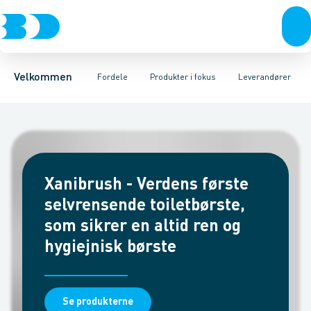
Produkter
Kampagner og messer
Produktdokumenter
Bosch Home Comfort
Kontakt
Bæredygtighed
Egne varemærker
hansgrohe
24-7
BD app
GROHE
BD+
Levering
Håndfri hygiejne
Duravit
BD.dk services
Grundfos
Lygter
Gebe
BD 
Velkommen
Fordele
Produkter i fokus
Leverandører
Xanibrush - Verdens første
selvrensende toiletbørste,
som sikrer en altid ren og
hygiejnisk børste
Se produkterne