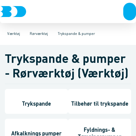
VVS
Akku- & elværktøj
Pressværktøj
El-teknik
Kloak
Rørskærere & sakse
Håndværktøj
Vandforsyning
Rørværktøj
Klima
Afgratere & kalibrering
Køl
Industri
Bits & toppe
Værktøj
Bor &
Vær
Be
Værktøj
Rørværktøj
Trykspande & pumper
Trykspande & pumper
- Rørværktøj (Værktøj)
Trykspande
Tilbehør til trykspande
Fyldnings- &
Afkalknings pumper