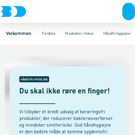
Produkter
Kampagner og messer
Leverandører
Kontakt
Produktdokumenter
Bæredygtighed
24-7
BD app
BD+
Egne varemærker
Levering
BD.dk services
Lygter o
BD 
Velkommen
Fordele
Produkter i fokus
Håndfri hygiejne
HÅNDFRI HYGIEJNE
Du skal ikke røre en finger!
Vi tilbyder et bredt udvalg af berøringsfri
produkter, der reducerer bakterieoverførsel
og mindsker smitterisiko. God håndhygiejne
er den bedste måde at komme sygdomsfri