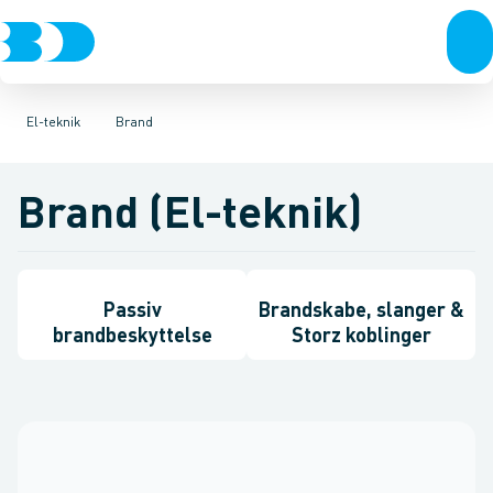
VVS
Afbrydere, stikkontakter & lampeudtag
El-teknik
Kloak
Vandforsyning
Klima
Køl
Forgreningsmateriel
Industri
Værktøj
Be
K
El-teknik
Brand
Brand (El-teknik)
Passiv
Brandskabe, slanger &
brandbeskyttelse
Storz koblinger