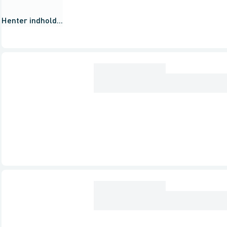
Henter indhold...