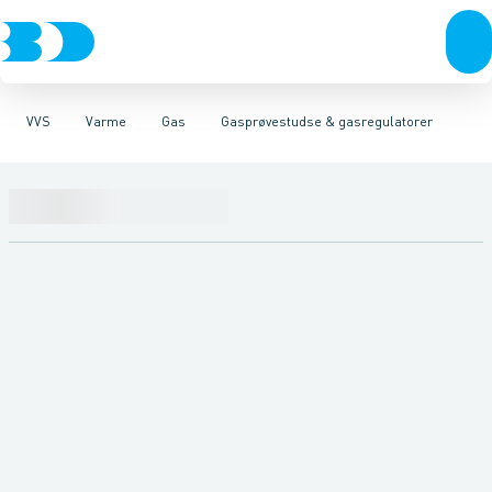
VVS
Rør & fittings
Radiatorer
Gaskedler
El-teknik
Lodret balanceret aftræk til gas
Radiatorfittings & tilbehør
Kloak
Pressfittings & rør
Vandforsyning
Kuglehaner & ventiler
Klima
Gulvvarme & tilbehør
Køl
Vandret balanceret
Industri
Værktøj
Afløb 
Be
Re
VVS
Varme
Gas
Gasprøvestudse & gasregulatorer