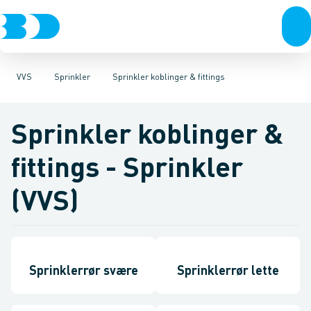
VVS
Rør & fittings
Sprinkler press
El-teknik
Kloak
Pressfittings & rør
Sprinkler koblinger & fittings
Vandforsyning
Kuglehaner & ventiler
Klima
Køl
Industri
B MaxiPro Kob
Værktøj
Afløb 
Be
VVS
Sprinkler
Sprinkler koblinger & fittings
Sprinkler koblinger &
fittings - Sprinkler
(VVS)
Sprinklerrør svære
Sprinklerrør lette