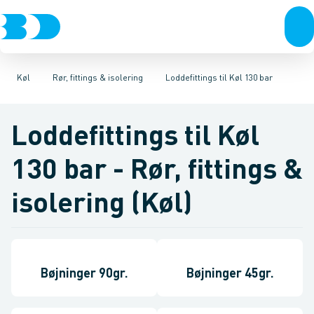
VVS
Kompressorer
Kølekobberrør, fittings & tilbehør
El-teknik
Kloak
Kondenseringsaggregater
Vandforsyning
Klima
COOL-FIT 2.0 0°C til +60°C
Køl
Fordampere
Industri
Værktøj
Varmep
Be
Køl
Rør, fittings & isolering
Loddefittings til Køl 130 bar
Loddefittings til Køl
130 bar - Rør, fittings &
isolering (Køl)
Bøjninger 90gr.
Bøjninger 45gr.