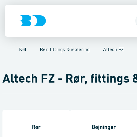
VVS
Kompressorer
Kølekobberrør, fittings & tilbehør
El-teknik
Kloak
Kondenseringsaggregater
Vandforsyning
Klima
COOL-FIT 2.0 0°C til 
Køl
Fordampere
Industri
Værk
Va
Køl
Rør, fittings & isolering
Altech FZ
Altech FZ - Rør, fittings 
Rør
Bøjninger