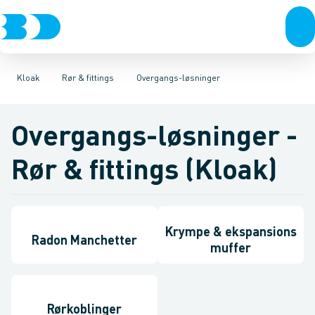
VVS
Rør & fittings
Glatte rør & fittings
El-teknik
Kloak
Brønde
Vandforsyning
Lette rør & fittings
Brøndgods
Linjeafvanding
Klima
Anlægsrør & fittings
Køl
Industri
Tanke, miniren
Værktøj
Be
Sp
Kloak
Rør & fittings
Overgangs-løsninger
Overgangs-løsninger -
Rør & fittings (Kloak)
Krympe & ekspansions
Radon Manchetter
muffer
Rørkoblinger