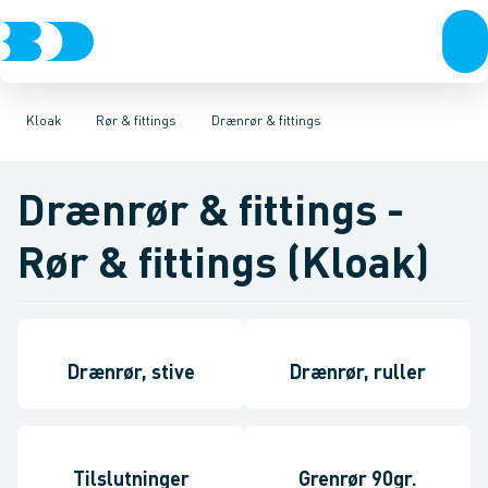
VVS
Rør & fittings
Glatte rør & fittings
El-teknik
Kloak
Brønde
Vandforsyning
Lette rør & fittings
Brøndgods
Linjeafvanding
Klima
Anlægsrør & fittings
Køl
Industri
Tanke, miniren
Værktøj
Be
Sp
Kloak
Rør & fittings
Drænrør & fittings
Drænrør & fittings -
Rør & fittings (Kloak)
Drænrør, stive
Drænrør, ruller
Tilslutninger
Grenrør 90gr.