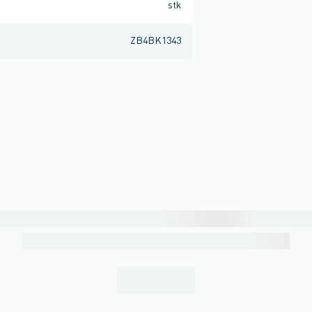
stk
ZB4BK1343