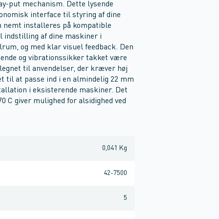
tay-put mechanism. Dette lysende
onomisk interface til styring af dine
 nemt installeres på kompatible
 indstilling af dine maskiner i
rolrum, og med klar visuel feedback. Den
isende og vibrationssikker takket være
legnet til anvendelser, der kræver høj
t til at passe ind i en almindelig 22 mm
tallation i eksisterende maskiner. Det
70 C giver mulighed for alsidighed ved
0,041 Kg
42-7500
5