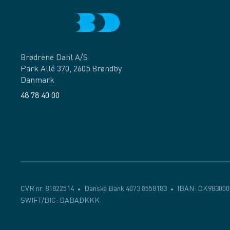
Brødrene Dahl A/S
Park Allé 370, 2605 Brøndby
Danmark
48 78 40 00
Facebook
LinkedIn
CVR nr. 81822514
Danske Bank 4073 8558183
IBAN: DK983000
SWIFT/BIC: DABADKKK