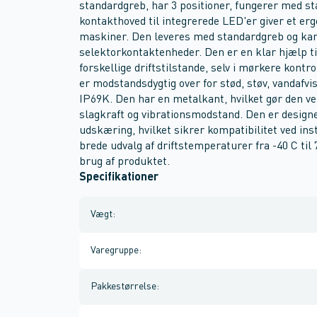
standardgreb, har 3 positioner, fungerer med s
kontakthoved til integrerede LED'er giver et erg
maskiner. Den leveres med standardgreb og kan
selektorkontaktenheder. Den er en klar hjælp til
forskellige driftstilstande, selv i mørkere kont
er modstandsdygtig over for stød, støv, vandafv
IP69K. Den har en metalkant, hvilket gør den ve
slagkraft og vibrationsmodstand. Den er designe
udskæring, hvilket sikrer kompatibilitet ved ins
brede udvalg af driftstemperaturer fra -40 C til 
brug af produktet.
Specifikationer
Vægt
:
Varegruppe
:
Pakkestørrelse
: