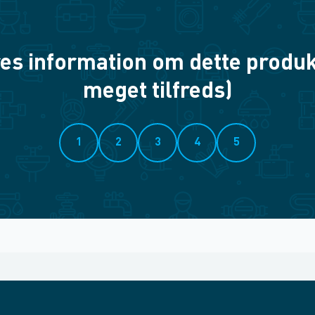
es information om dette produkt? 
meget tilfreds)
1
2
3
4
5