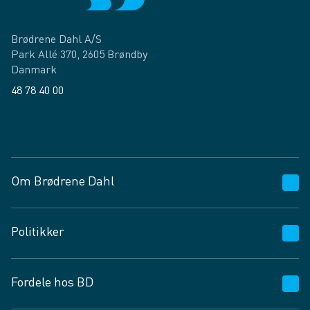
Brødrene Dahl A/S
Park Allé 370, 2605 Brøndby
Danmark
48 78 40 00
Facebook
LinkedIn
Om Brødrene Dahl
Kundeservice
Politikker
Vagttelefon 30 10 89 89
Spørgsmål og svar
Salgs- og leveringsbetingelser
Fordele hos BD
Job og karriere
Privatlivspolitik
Fødevarekontrolrapport