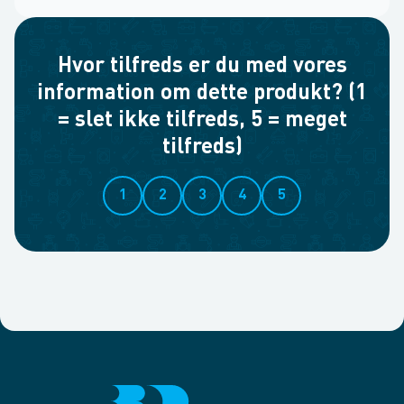
Hvor tilfreds er du med vores
information om dette produkt? (1
= slet ikke tilfreds, 5 = meget
tilfreds)
1
2
3
4
5