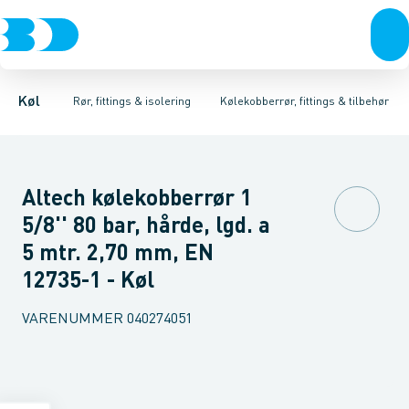
Kompressorer
Kølekobberrør, fittings & tilbehør
Isoleret kølekobberrør
Kondenseringsaggregater
Kølekobberrør
COOL-FIT 2.0 0°C til +60°C
Kobberpakninger & bl
Fordampere
Varmep
Køl
Rør, fittings & isolering
Kølekobberrør, fittings & tilbehør
Altech kølekobberrør 1
5/8'' 80 bar, hårde, lgd. a
5 mtr. 2,70 mm, EN
12735-1 - Køl
VARENUMMER
040274051