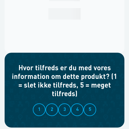
Hvor tilfreds er du med vores
information om dette produkt? (1
= slet ikke tilfreds, 5 = meget
tilfreds)
1
2
3
4
5