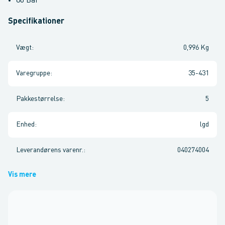
80 Bar
Specifikationer
Vægt
:
0,996 Kg
Varegruppe
:
35-431
Pakkestørrelse
:
5
Enhed
:
lgd
Leverandørens varenr.
:
040274004
Vis mere