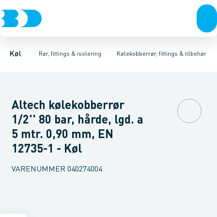
Kompressorer
Kølekobberrør, fittings & tilbehør
Isoleret kølekobberrør
Kondenseringsaggregater
Kølekobberrør
COOL-FIT 2.0 0°C til +60°C
Kobberpakninger & bl
Fordampere
Varmep
Køl
Rør, fittings & isolering
Kølekobberrør, fittings & tilbehør
Altech kølekobberrør
1/2'' 80 bar, hårde, lgd. a
5 mtr. 0,90 mm, EN
12735-1 - Køl
VARENUMMER
040274004