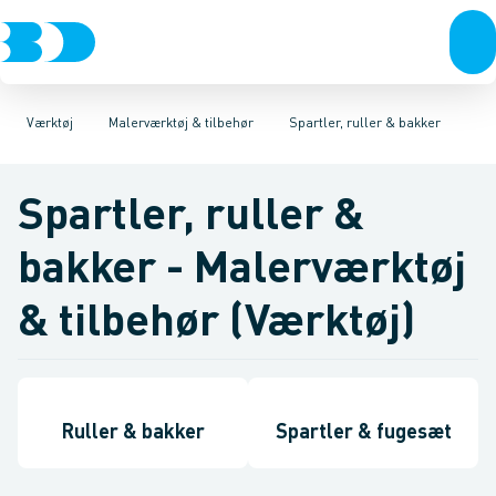
VVS
Akku- & elværktøj
Pensler, kalk- & syrekoste
El-teknik
Kloak
Håndværktøj
Vandforsyning
Spartler, ruller & bakker
Rørværktøj
Klima
Køl
Industri
Bits & toppe
Værktøj
Rengørin
Bor &
Be
Værktøj
Malerværktøj & tilbehør
Spartler, ruller & bakker
Spartler, ruller &
bakker - Malerværktøj
& tilbehør (Værktøj)
Ruller & bakker
Spartler & fugesæt