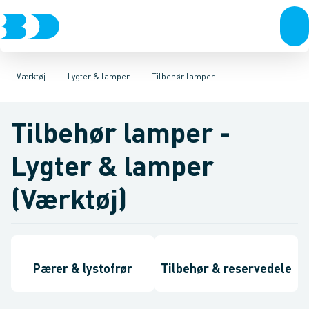
VVS
Akku- & elværktøj
Håndlygter & pandelygter
El-teknik
Kloak
Håndværktøj
Vandforsyning
Arbejdslamper
Rørværktøj
Klima
Køl
Tilbehør lamper
Industri
Bits & toppe
Værktøj
Bor &
Be
Værktøj
Lygter & lamper
Tilbehør lamper
Tilbehør lamper -
Lygter & lamper
(Værktøj)
Pærer & lystofrør
Tilbehør & reservedele