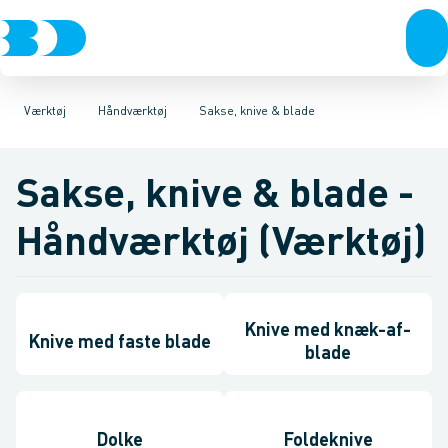
VVS
Akku- & elværktøj
Tænger
El-teknik
Nøgler
Kloak
Skruetrækkere & unbrakonøgler
Håndværktøj
Vandforsyning
Rørværktøj
Klima
Køl
Industri
Bits & toppe
Mejsler mm.
Værktøj
Bor &
Be
Værktøj
Håndværktøj
Sakse, knive & blade
Sakse, knive & blade -
Håndværktøj (Værktøj)
Knive med knæk-af-
Knive med faste blade
blade
Dolke
Foldeknive