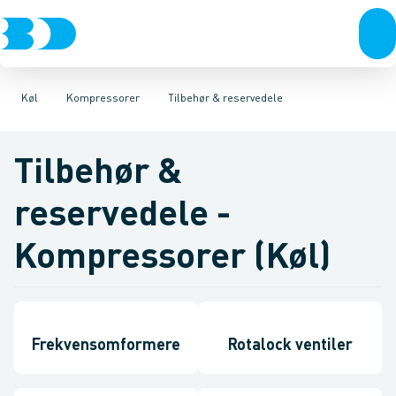
VVS
Kompressorer
Scrollkompressorer
El-teknik
Kloak
Kondenseringsaggregater
Vandforsyning
Stempelkompressorer
Klima
Køl
Fordampere
Industri
Tilbehør & reserv
Værktøj
Varmep
Be
Køl
Kompressorer
Tilbehør & reservedele
Tilbehør &
reservedele -
Kompressorer (Køl)
Frekvensomformere
Rotalock ventiler