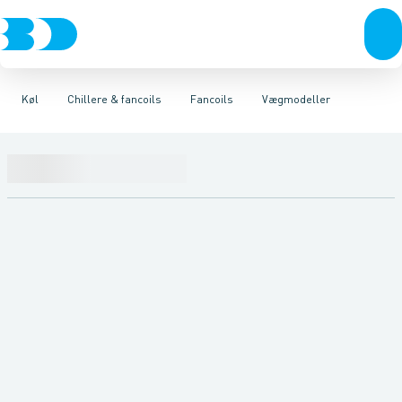
VVS
Kompressorer
Fancoils
4-vejskassetter
El-teknik
Chillere & reversible varmepumper
Kloak
Kondenseringsaggregater
Loftmodeller
Vandforsyning
Vægmodeller
Klima
Køl
Fordampere
Komfortkabinetter
Industri
Værktøj
Varmep
Be
Køl
Chillere & fancoils
Fancoils
Vægmodeller