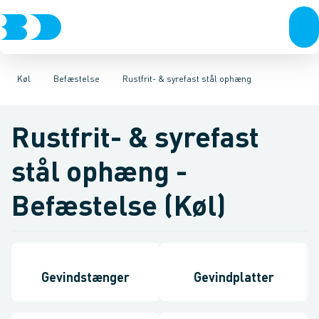
VVS
Kompressorer
Elforzinket- & varmgalvaniseret ophæng
El-teknik
Kloak
Kondenseringsaggregater
Vandforsyning
Klima
Køl
Rustfrit- & syrefast
Fordampere
Industri
Værktøj
Varmep
Be
Køl
Befæstelse
Rustfrit- & syrefast stål ophæng
Rustfrit- & syrefast
stål ophæng -
Befæstelse (Køl)
Gevindstænger
Gevindplatter