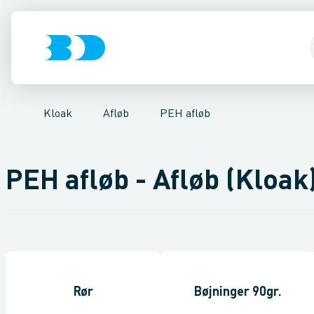
VVS
Rør & fittings
Gulvafløb & tilbehør
El-teknik
Kloak
Brønde
Vandforsyning
Rustfrit afløb
Brøndgods
Linjeafvanding
Klima
Syrefast afløb
Køl
Industri
Tanke, mi
Støbeje
Værk
Kloak
Afløb
PEH afløb
PEH afløb - Afløb (Kloak
Rør
Bøjninger 90gr.