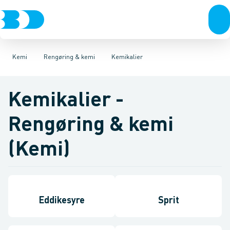
VVS
Fugemasse
Rengøringsmidler
El-teknik
Pakkegrej
Kloak
Kemikalier
Vandforsyning
Beton & mørtel
Desinfektionsmiddel
Klima
Lim
Køl
Olie & smøremidler
Industri
Værktøj
Be
Kemi
Rengøring & kemi
Kemikalier
Kemikalier -
Rengøring & kemi
(Kemi)
Eddikesyre
Sprit