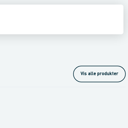
mi
ing
Renseservietter, sæbe & håndrens
Øvrig kemi
Vis alle produkter