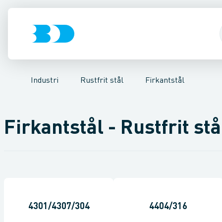
VVS
Ventiler
Svejsefittings
El-teknik
Rustfrit stål
Kloak
ASTM svejsefittings
Vandforsyning
Sort stål
Galvaniseret stål
Klima
Levnedsmiddel fittings
Køl
Industri
Plast
Værk
Indu
Industri
Rustfrit stål
Firkantstål
Firkantstål - Rustfrit stå
4301/4307/304
4404/316