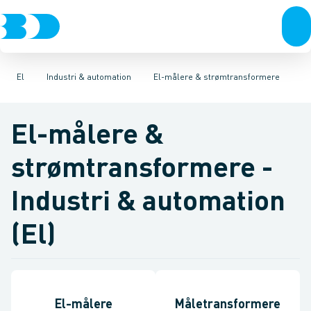
VVS
El top 100
Industri
El-teknik
Automation
Afbrydere, stikkontakter & lampeudtag
Kloak
Vandforsyning
Frekvens, softstartere, servo, kondensat
Klima
Køl
Industri
Forgrenings
Værktøj
Be
El
Industri & automation
El-målere & strømtransformere
El-målere &
strømtransformere -
Industri & automation
(El)
El-målere
Måletransformere