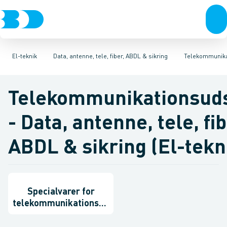
VVS
Afbrydere, stikkontakter & lampeudtag
Antenne og satellitsystemer
El-teknik
Kloak
Vandforsyning
Kommunikationsteknik/kompone
Klima
Køl
Forgreningsmateriel
Industri
Værktøj
Be
K
El-teknik
Data, antenne, tele, fiber, ABDL & sikring
Telekommunika
Telekommunikationsud
- Data, antenne, tele, fib
ABDL & sikring (El-tekn
Specialvarer for
telekommunikationsud
styr