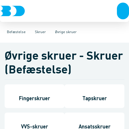
VVS
Bolte & sætskruer
Karmskruer
El-teknik
Facadeskruer
Kloak
Møtrikker
Vandforsyning
Byggeskruer
Skiver
Klima
Skruer
Køl
Spånskruer
Søm & dykkere
Industri
Værktøj
Gipsskrue
Gev
Be
Befæstelse
Skruer
Øvrige skruer
Øvrige skruer - Skruer
(Befæstelse)
Fingerskruer
Tapskruer
VVS-skruer
Ansatsskruer