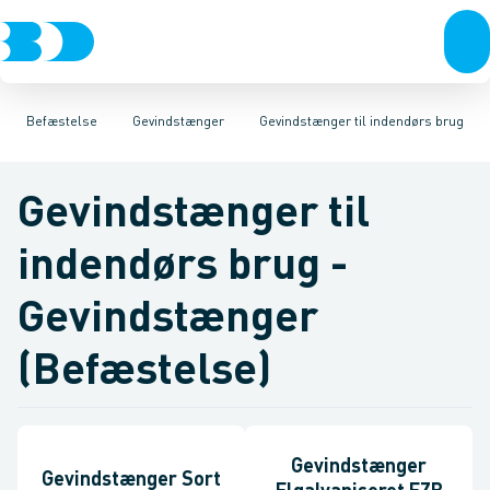
VVS
Bolte & sætskruer
Gevindstænger til udendørs brug
El-teknik
Kloak
Møtrikker
Vandforsyning
Skiver
Gevindstænger til indendørs
Klima
Skruer
Køl
Søm & dykkere
Industri
Værktøj
Gev
Be
Befæstelse
Gevindstænger
Gevindstænger til indendørs brug
Gevindstænger til
indendørs brug -
Gevindstænger
(Befæstelse)
Gevindstænger
Gevindstænger Sort