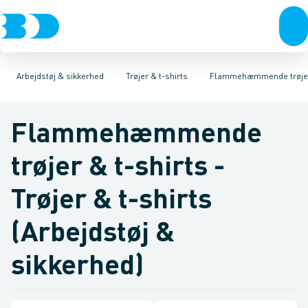
VVS
Trøjer & t-shirts
T-shirts
El-teknik
Sweatshirts & Striktrøjer
Kloak
Bukser
Vandforsyning
Overtøj & huer
Klima
Hættetrøjer
Undertøj & sokker
Køl
Industri
Skjorter
Værktøj
Flamme
Sko
Be
Arbejdstøj & sikkerhed
Trøjer & t-shirts
Flammehæmmende trøjer 
Flammehæmmende
trøjer & t-shirts -
Trøjer & t-shirts
(Arbejdstøj &
sikkerhed)