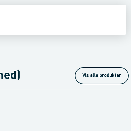
drens
ing
Asbest
hed)
Vis alle produkter