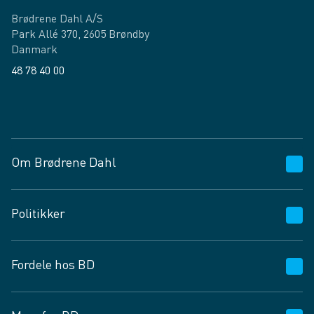
Brødrene Dahl A/S
Park Allé 370, 2605 Brøndby
Danmark
48 78 40 00
Facebook
LinkedIn
Om Brødrene Dahl
Kundeservice
Politikker
Vagttelefon 30 10 89 89
Spørgsmål og svar
Salgs- og leveringsbetingelser
Fordele hos BD
Job og karriere
Privatlivspolitik
Fødevarekontrolrapport
Cookies
24/7