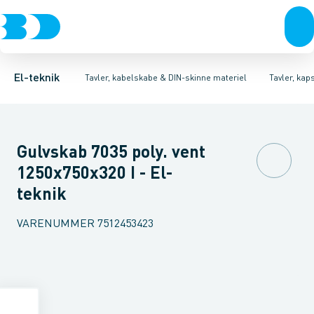
Afbrydere, stikkontakter & lampeudtag
Tavler, kapsling og rackskabe
Ventilationsplade (indkapsling/skab)
Fordelings-/byggepladstavler
Dækplade / mærkeplade 
Forgreningsmateriel
Ek
K
El-teknik
Tavler, kabelskabe & DIN-skinne materiel
Tavler, kap
Gulvskab 7035 poly. vent
1250x750x320 I - El-
teknik
VARENUMMER
7512453423