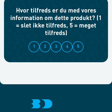
Hvor tilfreds er du med vores
information om dette produkt? (1
= slet ikke tilfreds, 5 = meget
tilfreds)
1
2
3
4
5