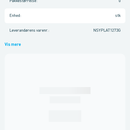
Pakkestørrelse
:
0
Enhed
:
stk
Leverandørens varenr.
:
NSYPLAT1273G
Vis mere