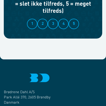
= slet ikke tilfreds, 5 = meget
tilfreds)
1
2
3
4
5
Brødrene Dahl A/S
Park Allé 370, 2605 Brøndby
Danmark