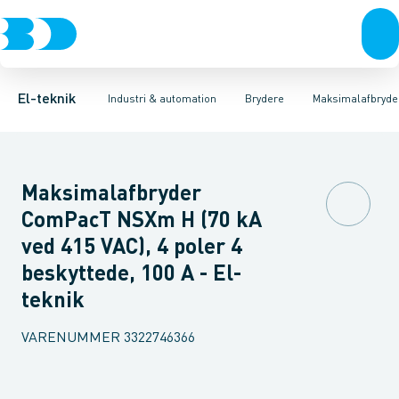
Afbrydere, stikkontakter & lampeudtag
Industristiksystemer
Motorbetjening for effektafbryder
Frekvensomformere og softstartere
Ombygningssæt til effektaf
Forgreningsmateriel
DIN
K
El-teknik
Industri & automation
Brydere
Maksimalafbryde
Maksimalafbryder
ComPacT NSXm H (70 kA
ved 415 VAC), 4 poler 4
beskyttede, 100 A - El-
teknik
VARENUMMER
3322746366