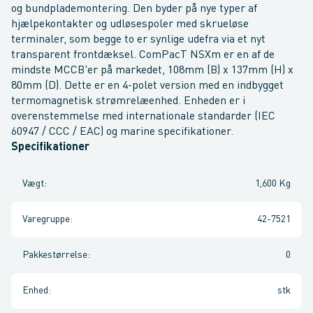
og bundplademontering. Den byder på nye typer af
hjælpekontakter og udløsespoler med skrueløse
terminaler, som begge to er synlige udefra via et nyt
transparent frontdæksel. ComPacT NSXm er en af de
mindste MCCB'er på markedet, 108mm (B) x 137mm (H) x
80mm (D). Dette er en 4-polet version med en indbygget
termomagnetisk strømrelæenhed. Enheden er i
overenstemmelse med internationale standarder (IEC
60947 / CCC / EAC) og marine specifikationer.
Specifikationer
Vægt
:
1,600 Kg
Varegruppe
:
42-7521
Pakkestørrelse
:
0
Enhed
:
stk