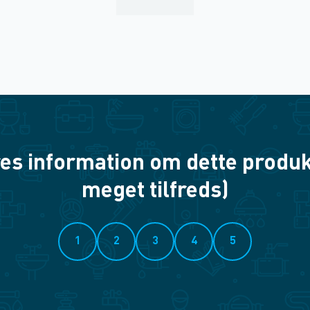
es information om dette produkt? 
meget tilfreds)
1
2
3
4
5