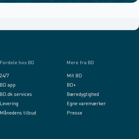
Fordele hos BD
Mere fra BD
24/7
Mit BD
BD app
BD+
BD.dk services
Bæredygtighed
Levering
Egne varemærker
Månedens tilbud
Presse