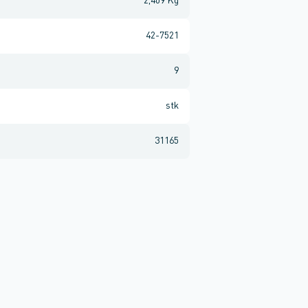
2,409 Kg
42-7521
9
stk
31165