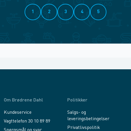
1
2
3
4
5
Om Brødrene Dahl
Politikker
Kundeservice
Salgs- og
leveringsbetingelser
Vagttelefon 30 10 89 89
Privatlivspolitik
Spørgsmål og svar