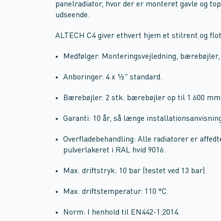
panelradiator, hvor der er monteret gavle og to
udseende.
ALTECH C4 giver ethvert hjem et stilrent og flot
Medfølger: Monteringsvejledning, bærebøjler,
Anboringer: 4 x ½" standard.
Bærebøjler: 2 stk. bærebøjler op til 1.600 mm
Garanti: 10 år, så længe installationsanvisning
Overfladebehandling: Alle radiatorer er affedt
pulverlakeret i RAL hvid 9016.
Max. driftstryk: 10 bar (testet ved 13 bar).
Max. driftstemperatur: 110 °C.
Norm: I henhold til EN442-1:2014.