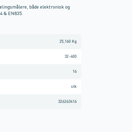
elingsmålere, både elektronisk og
34 & EN835.
25,160 Kg
32-400
16
stk
326263416