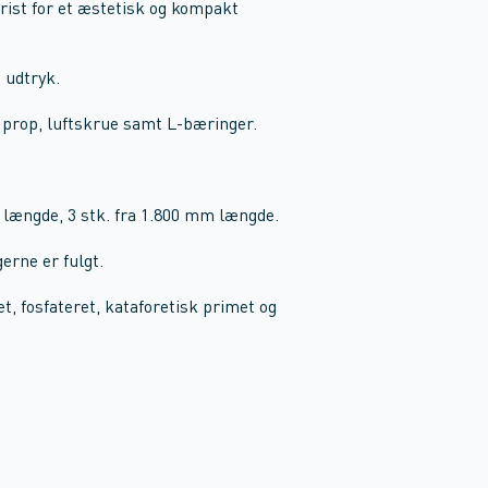
prist for et æstetisk og kompakt
 udtryk.
 prop, luftskrue samt L-bæringer.
 længde, 3 stk. fra 1.800 mm længde.
erne er fulgt.
et, fosfateret, kataforetisk primet og