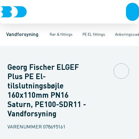
Rør & fittings
PE rør
Vinkler
PE EL fittings
T-stykker
Koblinger & anboringer
Svejsemuffer
PE fittings
Reduktioner
Duktiljern fittings
Muffer, klemmer & flan
Anboringssadler- 
Kompression
Vandforsyning
Rør & fittings
PE EL fittings
Anboringssadl
Georg Fischer ELGEF
Plus PE El-
tilslutningsbøjle
160x110mm PN16
Saturn, PE100-SDR11 -
Vandforsyning
VARENUMMER
078695161