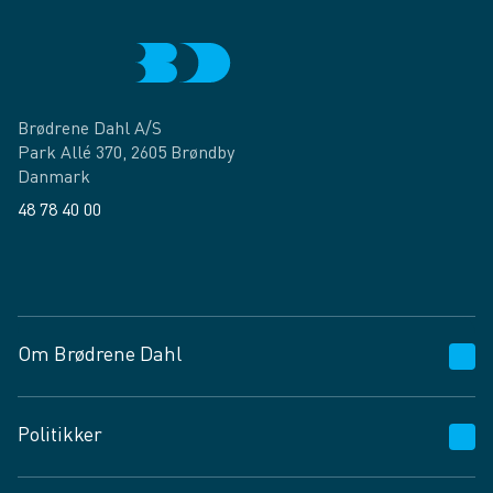
Brødrene Dahl A/S
Park Allé 370, 2605 Brøndby
Danmark
48 78 40 00
Facebook
LinkedIn
Om Brødrene Dahl
Kundeservice
Politikker
Vagttelefon 30 10 89 89
Spørgsmål og svar
Salgs- og leveringsbetingelser