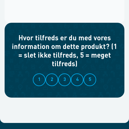
Hvor tilfreds er du med vores
information om dette produkt? (1
= slet ikke tilfreds, 5 = meget
tilfreds)
1
2
3
4
5