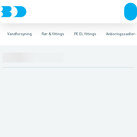
VVS
Rør & fittings
PE rør
Vinkler
El-teknik
PE EL fittings
T-stykker
Kloak
Koblinger & anboringer
Svejsemuffer
Vandforsyning
PE fittings
Reduktioner
Duktiljern fittings
Klima
Muffer, klemmer & flan
Køl
Industri
Anboringssadler- 
Kompression
Værktøj
Be
Vandforsyning
Rør & fittings
PE EL fittings
Anboringssadler- 