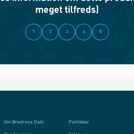
meget tilfreds)
1
2
3
4
5
Om Brødrene Dahl
Politikker