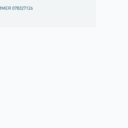
MMER
078327126