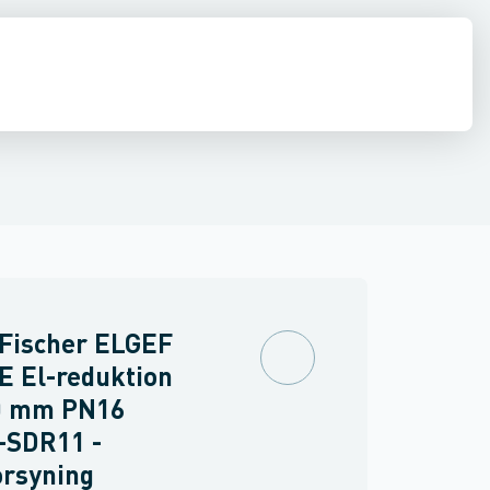
ringer
PVC trykrør & fittings
Værktøj & tilbehør
 Fischer ELGEF
E El-reduktion
0 mm PN16
-SDR11 -
orsyning