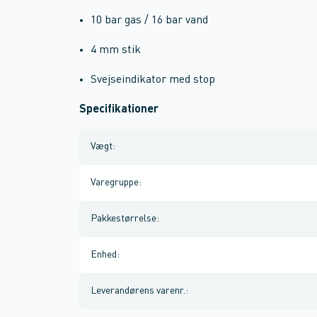
10 bar gas / 16 bar vand
4 mm stik
Svejseindikator med stop
Specifikationer
Vægt
:
Varegruppe
:
Pakkestørrelse
:
Enhed
:
Leverandørens varenr.
: