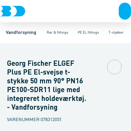
Rør & fittings
PE rør
Vinkler
PE EL fittings
T-stykker
Koblinger & anboringer
Svejsemuffer
PE fittings
Reduktioner
Duktiljern fittings
Muffer, klemmer & flan
Anboringssadler- 
Kompression
Vandforsyning
Rør & fittings
PE EL fittings
T-stykker
Georg Fischer ELGEF
Plus PE El-svejse t-
stykke 50 mm 90° PN16
PE100-SDR11 lige med
integreret holdeværktøj.
- Vandforsyning
VARENUMMER
078312051