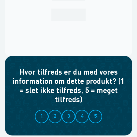
Hvor tilfreds er du med vores
information om dette produkt? (1
= slet ikke tilfreds, 5 = meget
tilfreds)
1
2
3
4
5