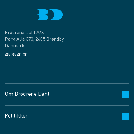
Brødrene Dahl A/S
Park Allé 370, 2605 Brøndby
Danmark
48 78 40 00
Facebook
LinkedIn
Om Brødrene Dahl
Kundeservice
Politikker
Vagttelefon 30 10 89 89
Spørgsmål og svar
Salgs- og leveringsbetingelser