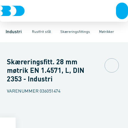
Ventiler
Svejsefittings
Vinkler
Unioner
Rustfrit stål
ASTM svejsefittings
T-stykker
Sort stål
Overgange med nippel
Galvaniseret stål
Levnedsmiddel fittings
Plast
Overgange me
Industri 
Gevin
Industri
Rustfrit stål
Skæreringsfittings
Møtrikker
Skæreringsfitt. 28 mm
møtrik EN 1.4571, L, DIN
2353 - Industri
VARENUMMER
036051474