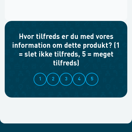
Hvor tilfreds er du med vores
information om dette produkt? (1
= slet ikke tilfreds, 5 = meget
tilfreds)
1
2
3
4
5