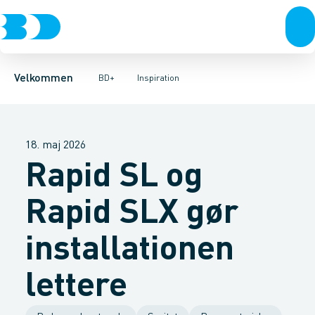
Produkter
Månedens tilbud
Fordele
Kontakt
Bæredygtighed
Velkommen
BD+
Inspiration
18. maj 2026
Rapid SL og
Rapid SLX gør
installationen
lettere