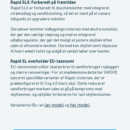
Rapid SLX: Forberedt på fremtiden
Rapid SLX er forberedt til douchetoiletter med integreret
strømudtag og vandtilslutning, så det er nemt på et senere
tidspunkt at opgradere toilettet.
Derudover kommer indbygningscisternen med ekstra isolation,
der gør den særligt støjsvag og med en integreret
udløbsregulator, der gør det muligt at justere skyllekraften
uden at afmontere ventilen. Dermed kan skyllet nemt tilpasses
til hvert enkelt toilet og undgå at vandet løber over kanten.
Rapid SL overholder EU-taxonomi
EU-taxonomien stiller skarpe krav til vandforbruget i nybyggeri
og større renoveringer. For at imødekomme dette har GROHE
lanceret specifikke varianter af Rapid-cisternen, der er
prækonfigureret til 3 og 4,5 liters skyl. Dette reducerer
vandforbruget markant uden at gå på kompromis med
skylleevnen, og opfylder kriterierne for lavt skyllevolumen.
lav model
høj model
Varianterne fås i en
og
.