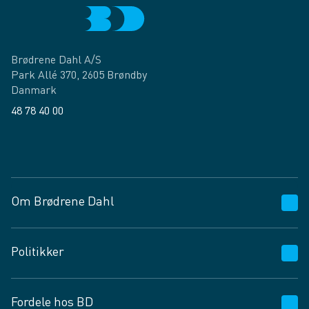
Brødrene Dahl A/S
Park Allé 370, 2605 Brøndby
Danmark
48 78 40 00
Facebook
LinkedIn
Om Brødrene Dahl
Kundeservice
Politikker
Vagttelefon 30 10 89 89
Spørgsmål og svar
Salgs- og leveringsbetingelser
Fordele hos BD
Job og karriere