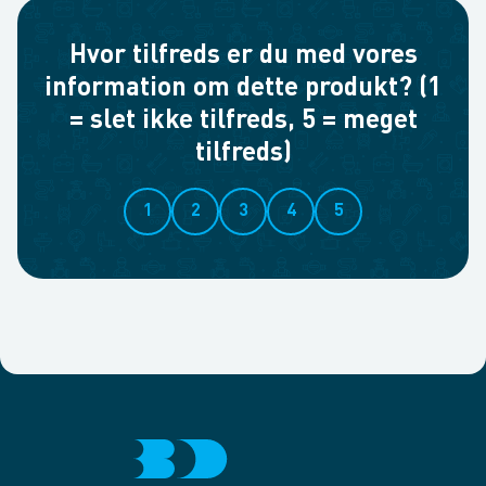
Hvor tilfreds er du med vores
information om dette produkt? (1
= slet ikke tilfreds, 5 = meget
tilfreds)
1
2
3
4
5