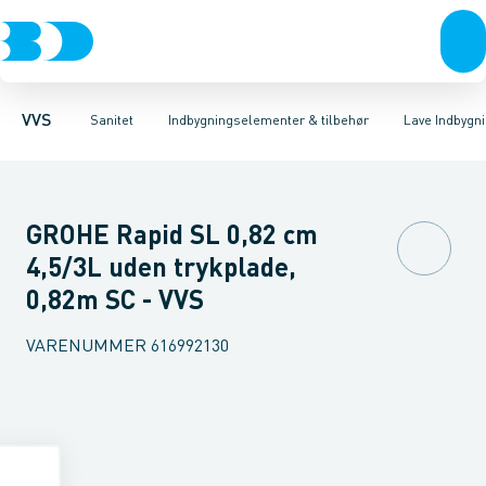
Rør & fittings
Toiletter, sæder og cisterner
Høje Indbygnings elementer
Pressfittings & rør
Lave Indbygnings elementer
Vaske
Kuglehaner & ventiler
Armaturer
Brusere
Baderum
Afløb 
Hjør
VVS
Sanitet
Indbygningselementer & tilbehør
Lave Indbygn
GROHE Rapid SL 0,82 cm
4,5/3L uden trykplade,
0,82m SC - VVS
VARENUMMER
616992130