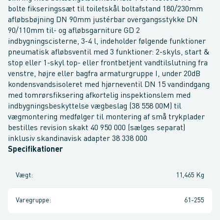
bolte fikseringssæt til toiletskål boltafstand 180/230mm
afløbsbøjning DN 90mm justérbar overgangsstykke DN
90/110mm til- og afløbsgarniture GD 2
indbygningscisterne, 3-4 l, indeholder følgende funktioner
pneumatisk afløbsventil med 3 funktioner: 2-skyls, start &
stop eller 1-skyl top- eller frontbetjent vandtilslutning fra
venstre, højre eller bagfra armaturgruppe I, under 20dB
kondensvandsisoleret med hjørneventil DN 15 vandindgang
med tomrørsfiksering afkortelig inspektionslem med
indbygningsbeskyttelse vægbeslag (38 558 00M) til
vægmontering medfølger til montering af små trykplader
bestilles revision skakt 40 950 000 (sælges separat)
inklusiv skandinavisk adapter 38 338 000
Specifikationer
Vægt
:
11,465 Kg
Varegruppe
:
61-255