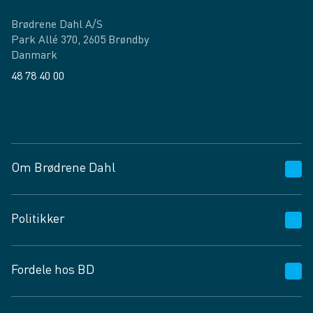
Brødrene Dahl A/S
Park Allé 370, 2605 Brøndby
Danmark
48 78 40 00
Facebook
LinkedIn
Om Brødrene Dahl
Kundeservice
Politikker
Vagttelefon 30 10 89 89
Spørgsmål og svar
Salgs- og leveringsbetingelser
Fordele hos BD
Job og karriere
Privatlivspolitik
Fødevarekontrolrapport
Cookies
24/7